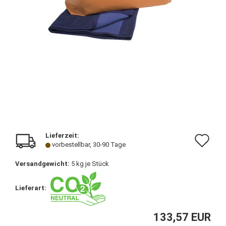
Lieferzeit:
Au
vorbestellbar, 30-90 Tage
de
Versandgewicht:
5
kg je Stück
Me
Lieferart:
133,57 EUR