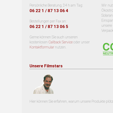
Persönliche Beratung, 24 h am Tag:
Wir nu
06 22 1 / 87 13 06 4
Ökostr
Solara
Einsp
Bestellungen per Fax an:
unsere
06 22 1 / 87 13 06 5
Verpac
Gerne können Sie auch unseren
kostenlosen
Callback Service
oder unser
Kontaktformular
nutzen.
Unsere Filmstars
Hier können Sie erfahren, warum unsere Produkte plötz