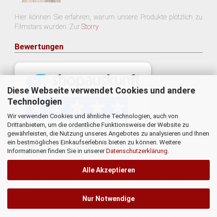
Hier können Sie erfahren, warum unsere Produkte plötzlich zu
Filmstars wurden. Zur
Storry
Bewertungen
Diese Webseite verwendet Cookies und andere
Technologien
Wir verwenden Cookies und ähnliche Technologien, auch von
Drittanbietern, um die ordentliche Funktionsweise der Website zu
gewährleisten, die Nutzung unseres Angebotes zu analysieren und Ihnen
ein bestmögliches Einkaufserlebnis bieten zu können. Weitere
Informationen finden Sie in unserer
Datenschutzerklärung
.
* Eine Überprüfung der Bewertungen durch uns findet nicht statt.
Die Bewertungen könnten von Verbrauchern stammen, die die
Alle Akzeptieren
Ware oder Dienstleistung gar nicht erworben oder genutzt
haben.
Nur Notwendige
Shopping Cart Software
by Gambio.com © 2026