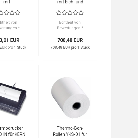
mit
mit Eich- und
ziehbarem
Medizinzulassung
enmessstab
htheit von
Echtheit von
ertungen *
Bewertungen *
3,01 EUR
708,48 EUR
EUR pro 1 Stück
708,48 EUR pro 1 Stück
rmodrucker
Thermo-Bon-
01N für KERN
Rollen YKS-01 für