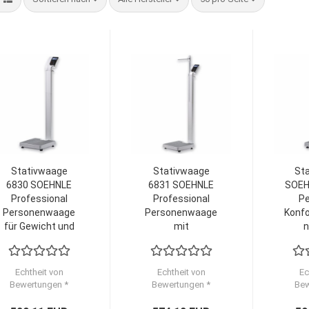
Stativwaage
Stativwaage
St
6830 SOEHNLE
6831 SOEHNLE
SOEH
Professional
Professional
P
Personenwaage
Personenwaage
Konf
für Gewicht und
mit
n
BMI
Längenmesser
Echtheit von
Echtheit von
Ec
Bewertungen *
Bewertungen *
Bew