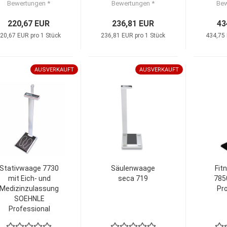
Bewertungen *
Bewertungen *
Bew
220,67 EUR
236,81 EUR
43
20,67 EUR pro 1 Stück
236,81 EUR pro 1 Stück
434,75 
AUSVERKAUFT
AUSVERKAUFT
Stativwaage 7730
Säulenwaage
Fit
mit Eich- und
seca 719
785
Medizinzulassung
Pr
SOEHNLE
Professional