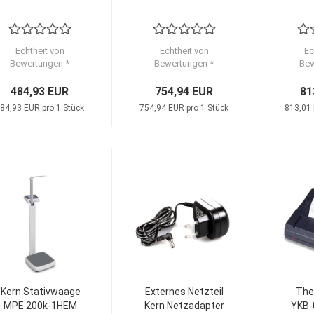
aus
Größ
Echtheit von
Echtheit von
Ec
Bewertungen *
Bewertungen *
Bew
484,93 EUR
754,94 EUR
81
84,93 EUR pro 1 Stück
754,94 EUR pro 1 Stück
813,01 
Kern Stativwaage
Externes Netzteil
The
MPE 200k-1HEM
Kern Netzadapter
YKB-