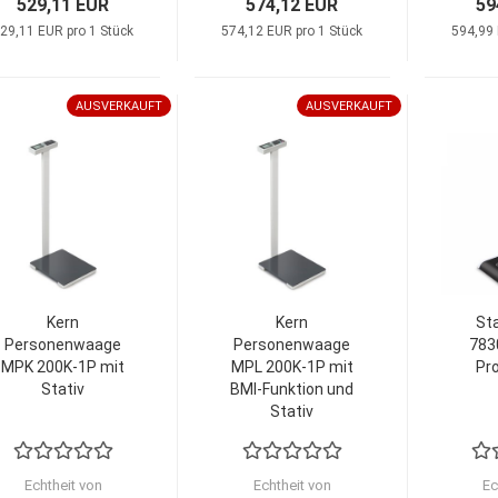
529,11 EUR
574,12 EUR
59
29,11 EUR pro 1 Stück
574,12 EUR pro 1 Stück
594,99 
AUSVERKAUFT
AUSVERKAUFT
Kern
Kern
St
Personenwaage
Personenwaage
783
MPK 200K-1P mit
MPL 200K-1P mit
Pr
Stativ
BMI-Funktion und
Stativ
Echtheit von
Echtheit von
Ec