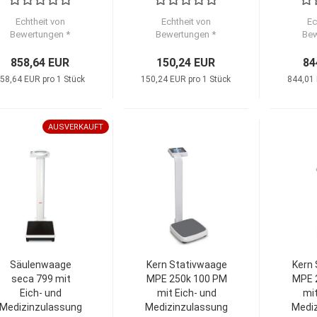
Echtheit von
Echtheit von
Ec
Bewertungen *
Bewertungen *
Bew
858,64 EUR
150,24 EUR
84
58,64 EUR pro 1 Stück
150,24 EUR pro 1 Stück
844,01 
AUSVERKAUFT
Säulenwaage
Kern Stativwaage
Kern
seca 799 mit
MPE 250k 100 PM
MPE 
Eich- und
mit Eich- und
mit
Medizinzulassung
Medizinzulassung
Medi