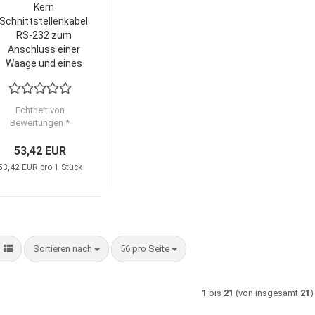
Kern
Schnittstellenkabel
RS-232 zum
Anschluss einer
Waage und eines
externen Geräts
Echtheit von
Bewertungen *
53,42 EUR
53,42 EUR pro 1 Stück
Sortieren nach
pro Seite
Sortieren nach
56 pro Seite
1
bis
21
(von insgesamt
21
)