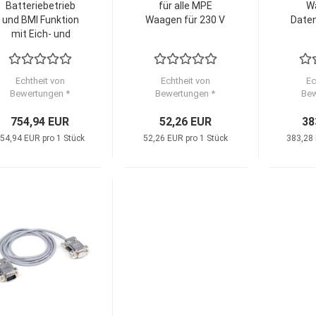
Batteriebetrieb
für alle MPE
W
und BMI Funktion
Waagen für 230 V
Daten
mit Eich- und
Medizinzulassung
Echtheit von
Echtheit von
Ec
Bewertungen *
Bewertungen *
Bew
754,94 EUR
52,26 EUR
38
54,94 EUR pro 1 Stück
52,26 EUR pro 1 Stück
383,28 