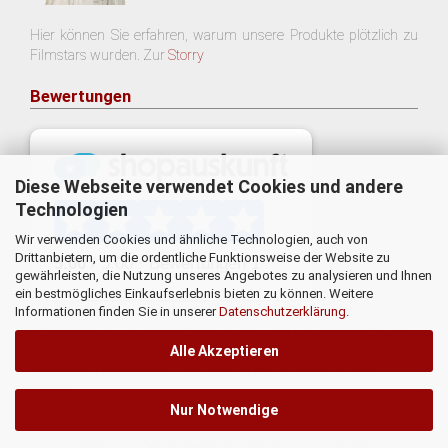
Hier können Sie erfahren, warum unsere Produkte plötzlich zu
Filmstars wurden. Zur
Storry
Bewertungen
Diese Webseite verwendet Cookies und andere
Technologien
Wir verwenden Cookies und ähnliche Technologien, auch von
Drittanbietern, um die ordentliche Funktionsweise der Website zu
gewährleisten, die Nutzung unseres Angebotes zu analysieren und Ihnen
ein bestmögliches Einkaufserlebnis bieten zu können. Weitere
Informationen finden Sie in unserer
Datenschutzerklärung
.
* Eine Überprüfung der Bewertungen durch uns findet nicht statt.
Die Bewertungen könnten von Verbrauchern stammen, die die
Alle Akzeptieren
Ware oder Dienstleistung gar nicht erworben oder genutzt
haben.
Nur Notwendige
Shopping Cart Software
by Gambio.com © 2026