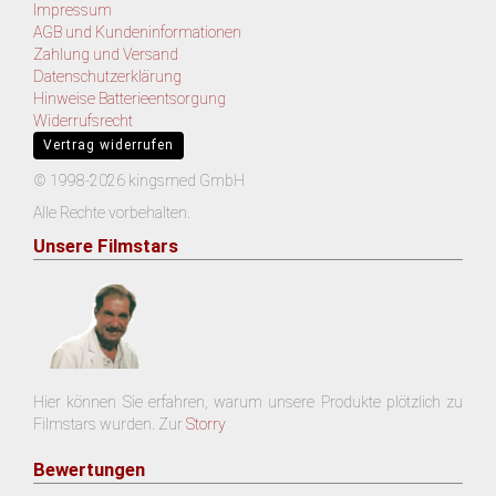
Impressum
AGB und Kundeninformationen
Zahlung und Versand
Datenschutzerklärung
Hinweise Batterieentsorgung
Widerrufsrecht
Vertrag widerrufen
© 1998-2026 kingsmed GmbH
Alle Rechte vorbehalten.
Unsere Filmstars
Hier können Sie erfahren, warum unsere Produkte plötzlich zu
Filmstars wurden. Zur
Storry
Bewertungen