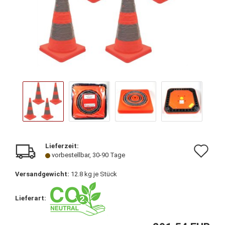
Lieferzeit:
Au
vorbestellbar, 30-90 Tage
de
Versandgewicht:
12.8
kg je Stück
Me
Lieferart: