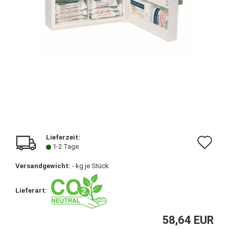
Lieferzeit:
Au
1-2 Tage
de
Versandgewicht:
-
kg je Stück
Me
Lieferart:
58,64 EUR