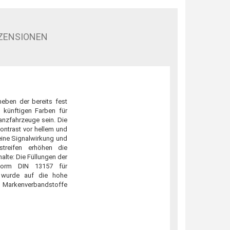
ZENSIONEN
eben der bereits fest
 künftigen Farben für
anzfahrzeuge sein. Die
ontrast vor hellem und
eine Signalwirkung und
sstreifen erhöhen die
alte: Die Füllungen der
 Norm DIN 13157 für
t wurde auf die hohe
 Markenverbandstoffe