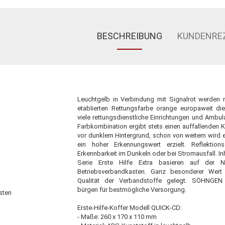
BESCHREIBUNG
KUNDENRE
Leuchtgelb in Verbindung mit Signalrot werden n
etablierten Rettungsfarbe orange europaweit die
viele rettungsdienstliche Einrichtungen und Ambul
Farbkombination ergibt stets einen auffallenden K
vor dunklem Hintergrund, schon von weitem wird 
ein hoher Erkennungswert erzielt. Reflektion
Erkennbarkeit im Dunkeln oder bei Stromausfall. Inh
Serie Erste Hilfe Extra basieren auf der
Betriebsverbandkasten. Ganz besonderer Wer
Qualität der Verbandstoffe gelegt. SÖHNGEN
bürgen für bestmögliche Versorgung.
sten
Erste-Hilfe-Koffer Modell QUICK-CD:
- Maße: 260 x 170 x 110 mm