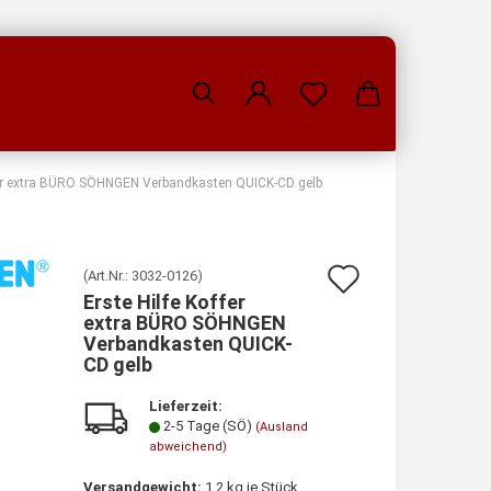
ffer extra BÜRO SÖHNGEN Verbandkasten QUICK-CD gelb
Auf
(Art.Nr.:
3032-0126
)
Erste Hilfe Koffer
den
extra BÜRO SÖHNGEN
Verbandkasten QUICK-
Merkzette
CD gelb
Lieferzeit:
2-5 Tage (SÖ)
(Ausland
abweichend)
Versandgewicht:
1.2
kg je Stück