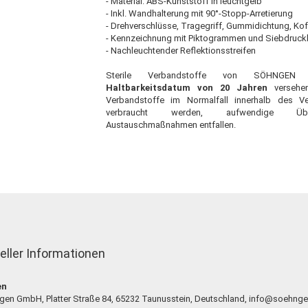
- Material: ABS-Kunststoff in leuchtgelb
- Inkl. Wandhalterung mit 90°-Stopp-Arretierung
- Drehverschlüsse, Tragegriff, Gummidichtung, Kof
- Kennzeichnung mit Piktogrammen und Siebdruck
- Nachleuchtender Reflektionsstreifen
Sterile Verbandstoffe von SÖHNGEN
Haltbarkeitsdatum von 20 Jahren
versehen
Verbandstoffe im Normalfall innerhalb des V
verbraucht werden, aufwendige Üb
Austauschmaßnahmen entfallen.
eller Informationen
en
en GmbH, Platter Straße 84, 65232 Taunusstein, Deutschland, info@soehng