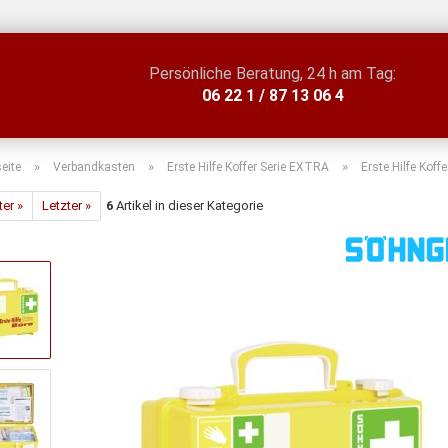
Persönliche Beratung, 24 h am Tag:
06 22 1 / 87 13 06 4
»
»
»
seite
Verbandkasten
Erste Hilfe Koffer Serie EXTRA
Erste Hilfe Ko
ter »
Letzter »
6
Artikel in dieser Kategorie