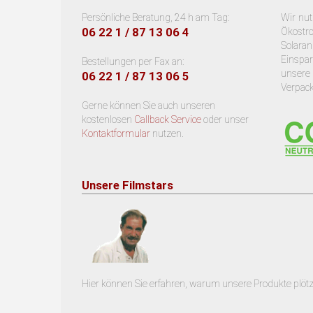
Persönliche Beratung, 24 h am Tag:
Wir nu
06 22 1 / 87 13 06 4
Ökostr
Solara
Einsp
Bestellungen per Fax an:
unsere
06 22 1 / 87 13 06 5
Verpac
Gerne können Sie auch unseren
kostenlosen
Callback Service
oder unser
Kontaktformular
nutzen.
Unsere Filmstars
Hier können Sie erfahren, warum unsere Produkte plötz