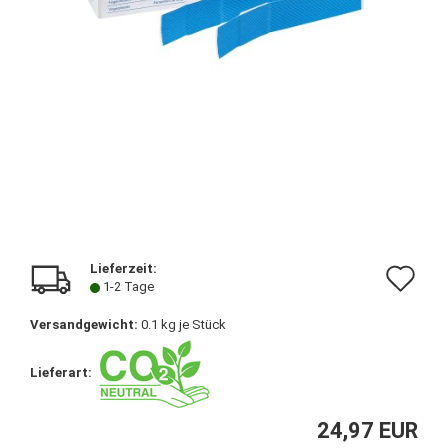
Lieferzeit:
Au
1-2 Tage
de
Versandgewicht:
0.1
kg je Stück
Me
Lieferart:
24,97 EUR