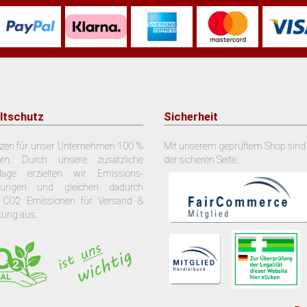
ltschutz
Sicherheit
tzen für unser Unternehmen 100 %
Mit unserem geprüftem Shop sind 
om. Durch unsere zusätzliche
der sicheren Seite.
nlage erzielten wir Emissions-
arungen und gleichen dadurch
 CO2 Emissionen für Versand &
kung aus.