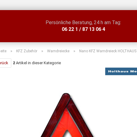
Persönliche Beratung, 24 h am Tag:
06 22 1 / 87 13 06 4
»
»
»
seite
KFZ Zubehör
Warndreiecke
Nano KFZ Warndreieck HOLTHAUS
urück
2
Artikel in dieser Kategorie