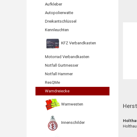
Aufkleber
Autopolierwatte
Dreikantschlüssel
Kennleuchten
KFZ Verbandkasten
Motorrad Verbandkasten
Notfall Gurtmesser
Notfall Hammer
ResQMe
Warndreiecke
Warnwesten
Herst
Holtha
Innenschilder
Holthau