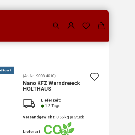
Auf
(Art.Nr.:
9008-4010
)
Nano KFZ Warndreieck
den
HOLTHAUS
Merkzette
Lieferzeit:
1-2 Tage
Versandgewicht:
0.55
kg je Stück
Lieferart: