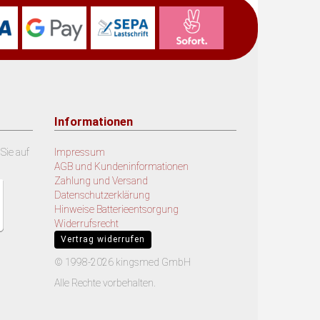
Informationen
Sie auf
Impressum
AGB und Kundeninformationen
Zahlung und Versand
Datenschutzerklärung
Hinweise Batterieentsorgung
Widerrufsrecht
Vertrag widerrufen
© 1998-2026 kingsmed GmbH
Alle Rechte vorbehalten.