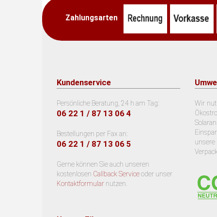
Zahlungsarten
Kundenservice
Umwe
Persönliche Beratung, 24 h am Tag:
Wir nu
06 22 1 / 87 13 06 4
Ökostr
Solara
Einsp
Bestellungen per Fax an:
unsere
06 22 1 / 87 13 06 5
Verpac
Gerne können Sie auch unseren
kostenlosen
Callback Service
oder unser
Kontaktformular
nutzen.