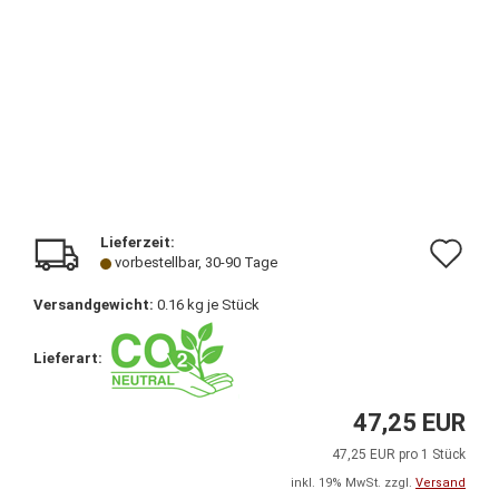
Lieferzeit:
Au
vorbestellbar, 30-90 Tage
de
Versandgewicht:
0.16
kg je Stück
Me
Lieferart:
47,25 EUR
47,25 EUR pro 1 Stück
inkl. 19% MwSt. zzgl.
Versand