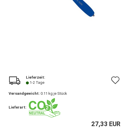
Lieferzeit:
Au
1-2 Tage
de
Versandgewicht:
0.11
kg je Stück
Me
Lieferart:
27,33 EUR