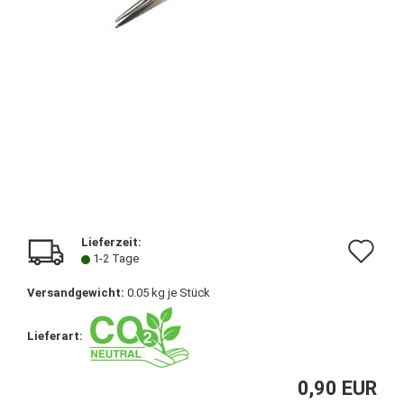
Lieferzeit:
Au
1-2 Tage
de
Versandgewicht:
0.05
kg je Stück
Me
Lieferart:
0,90 EUR