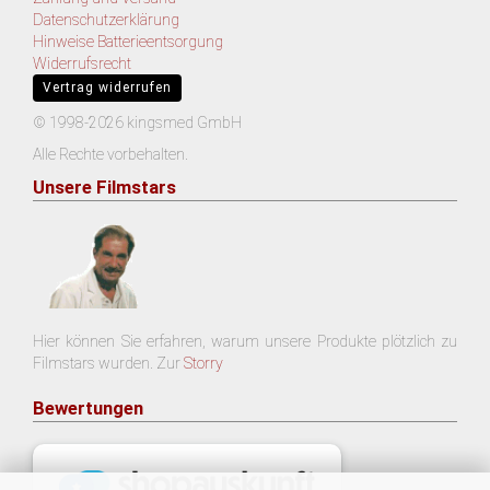
Datenschutzerklärung
Hinweise Batterieentsorgung
Widerrufsrecht
Vertrag widerrufen
© 1998-2026 kingsmed GmbH
Alle Rechte vorbehalten.
Unsere Filmstars
Hier können Sie erfahren, warum unsere Produkte plötzlich zu
Filmstars wurden. Zur
Storry
Bewertungen