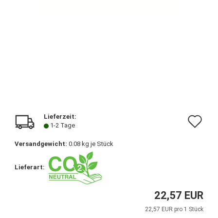
Lieferzeit:
Au
1-2 Tage
de
Versandgewicht:
0.08
kg je Stück
Me
Lieferart:
22,57 EUR
22,57 EUR pro 1 Stück