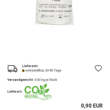
Lieferzeit:
Au
vorbestellbar, 30-90 Tage
de
Versandgewicht:
0.03
kg je Stück
Me
Lieferart:
0,90 EUR