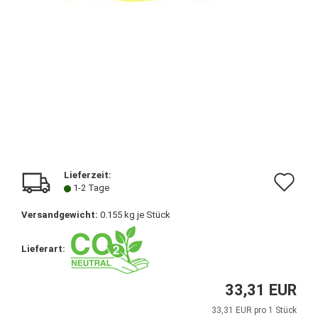
Lieferzeit:
Au
1-2 Tage
de
Versandgewicht:
0.155
kg je Stück
Me
Lieferart:
33,31 EUR
33,31 EUR pro 1 Stück