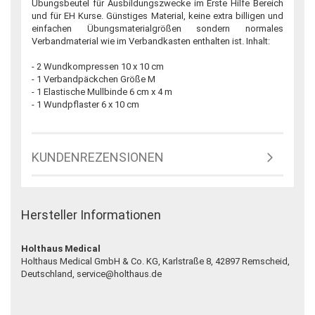
Übungsbeutel für Ausbildungszwecke im Erste Hilfe Bereich
und für EH Kurse. Günstiges Material, keine extra billigen und
einfachen Übungsmaterialgrößen sondern normales
Verbandmaterial wie im Verbandkasten enthalten ist. Inhalt:
- 2 Wundkompressen 10 x 10 cm
- 1 Verbandpäckchen Größe M
- 1 Elastische Mullbinde 6 cm x 4 m
- 1 Wundpflaster 6 x 10 cm
KUNDENREZENSIONEN
Hersteller Informationen
Holthaus Medical
Holthaus Medical GmbH & Co. KG, Karlstraße 8, 42897 Remscheid,
Deutschland, service@holthaus.de