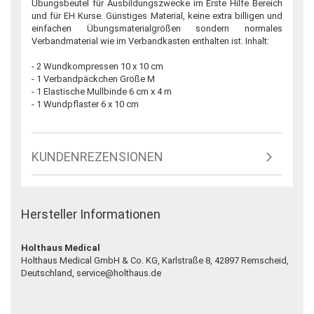
Übungsbeutel für Ausbildungszwecke im Erste Hilfe Bereich
und für EH Kurse. Günstiges Material, keine extra billigen und
einfachen Übungsmaterialgrößen sondern normales
Verbandmaterial wie im Verbandkasten enthalten ist. Inhalt:
- 2 Wundkompressen 10 x 10 cm
- 1 Verbandpäckchen Größe M
- 1 Elastische Mullbinde 6 cm x 4 m
- 1 Wundpflaster 6 x 10 cm
KUNDENREZENSIONEN
Hersteller Informationen
Holthaus Medical
Holthaus Medical GmbH & Co. KG, Karlstraße 8, 42897 Remscheid,
Deutschland, service@holthaus.de