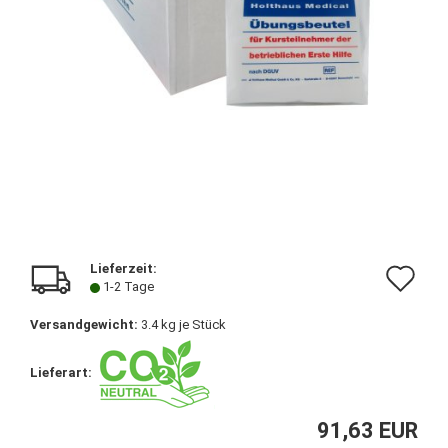
Lieferzeit:
Au
1-2 Tage
de
Versandgewicht:
3.4
kg je Stück
Me
Lieferart:
91,63 EUR